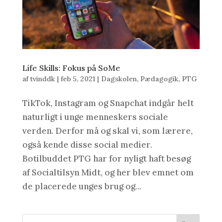
Life Skills: Fokus på SoMe
af
tvinddk
|
feb 5, 2021
|
Dagskolen
,
Pædagogik
,
PTG
TikTok, Instagram og Snapchat indgår helt
naturligt i unge menneskers sociale
verden. Derfor må og skal vi, som lærere,
også kende disse social medier.
Botilbuddet PTG har for nyligt haft besøg
af Socialtilsyn Midt, og her blev emnet om
de placerede unges brug og...