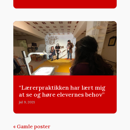
“Lærerpraktikken har lært mig
at se og høre elevernes behov”
jul 9, 2021
« Gamle poster