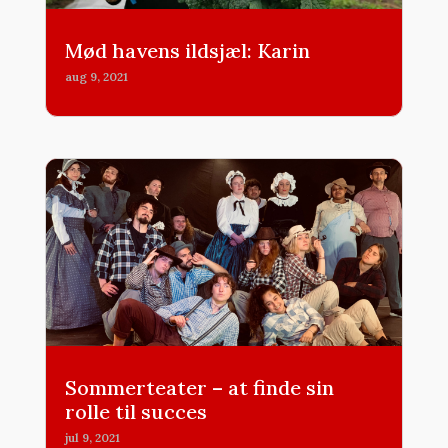
Mød havens ildsjæl: Karin
aug 9, 2021
Sommerteater – at finde sin
rolle til succes
jul 9, 2021