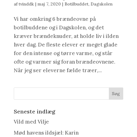
af
tvinddk
|
maj 7, 2020
|
Botilbuddet
,
Dagskolen
Vi har omkring 6 brændeovne på
botilbuddene og i Dagskolen, og det
kræver brændeknuder, at holde liv i ilden
hver dag. De fleste elever er meget glade
for den intense og tørre varme, og står
ofte og varmer sig foran brændeovnene.
Når jeg ser eleverne fælde træer,...
Seneste indlæg
Vild med Vilje
Mød havens ildsjæl: Karin