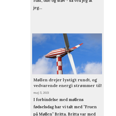
rust, olie og støv - så ved jeg at
jeg...
Møllen drejer lystigt rundt, og
vedvarende energi strømmer til!
maj 5, 2021
I forbindelse med møllens
fødselsdag har vi talt med ”Fruen
på Møllen” Britta. Britta var med