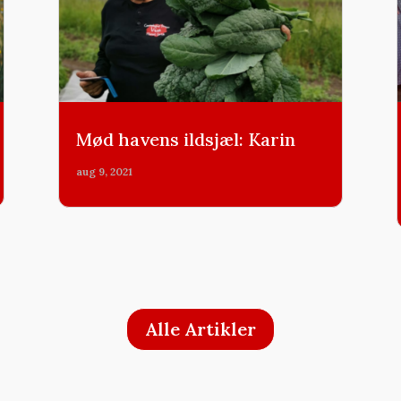
Mød havens ildsjæl: Karin
aug 9, 2021
Alle Artikler