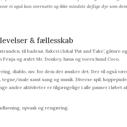
vor vi også kan overnatte og ikke mindste dejlige dyr som de
levelser & fællesskab
randen, til badesø, fiskeri i lokal ’Put and Take’, gåture o
en Fenja og æslet Mr. Donkey, høns og vores hund Coco.
ering, diablo, mv. for dem der ønsker det. Der vil også vær
s, tegne/male samt sang og musik. Diverse spil, hoppepude
 andre aktiviteter er tilgængelige i alle pauser i løbet a
dlavning, opvask og rengøring.