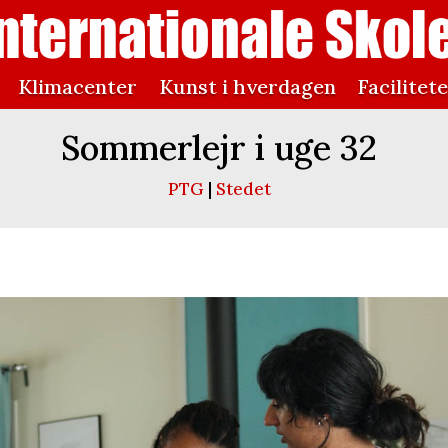
Klimacenter
Kunst i hverdagen
Facilitet
Sommerlejr i uge 32
PTG
|
Stedet