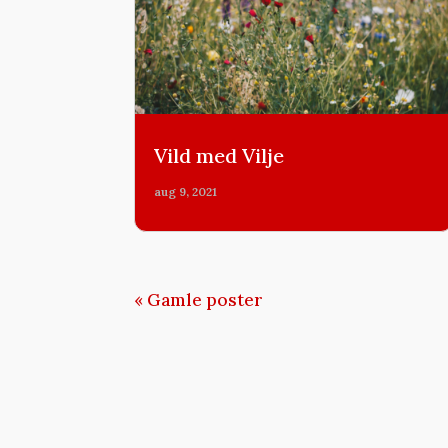
Vild med Vilje
aug 9, 2021
« Gamle poster