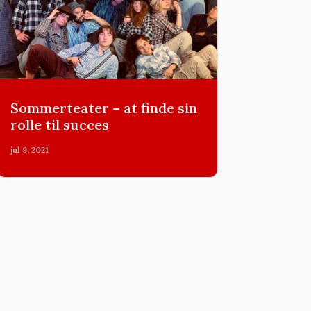
Sommerteater – at finde sin
rolle til succes
jul 9, 2021