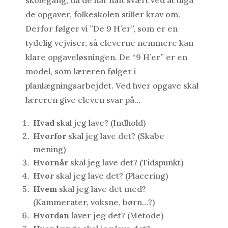
skolegang, da de har haft svært ved at tilgå
de opgaver, folkeskolen stiller krav om.
Derfor følger vi ”De 9 H’er”, som er en
tydelig vejviser, så eleverne nemmere kan
klare opgaveløsningen. De “9 H’er” er en
model, som læreren følger i
planlægningsarbejdet. Ved hver opgave skal
læreren give eleven svar på…
Hvad
skal jeg lave? (Indhold)
Hvorfor
skal jeg lave det? (Skabe
mening)
Hvornår
skal jeg lave det? (Tidspunkt)
Hvor
skal jeg lave det? (Placering)
Hvem
skal jeg lave det med?
(Kammerater, voksne, børn…?)
Hvordan
laver jeg det? (Metode)