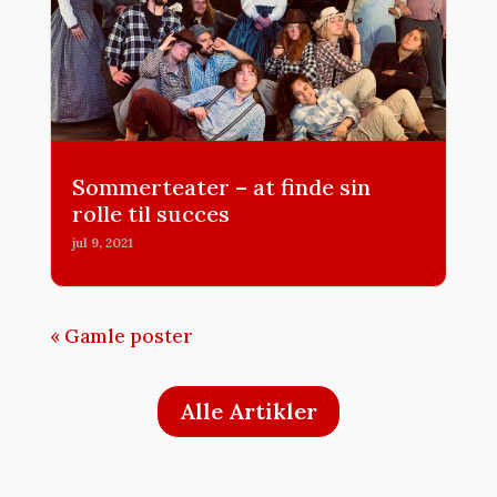
Sommerteater – at finde sin
rolle til succes
jul 9, 2021
« Gamle poster
Alle Artikler