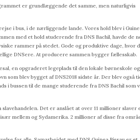
grammet er grundlæggende det samme, men naturligvis
jse i bus, i de nærliggende lande. Vores hold blev i Guin
Sammen med et hold studerende fra DNS Bachil, havde de n
ysiske rammer på stedet. Gode og produktive dage, hvor 
skellige DNSere. At producere sammen bygger fællesskab.
sal, en opgraderet legeplads til den lokale børneskole og
om blev bygget af DNS2018 sidste år. Der blev også tid
ads i bussen til de mange studerende fra DNS Bachil som vi
lavehandelen. Det er anslået at over 11 millioner slaver 
l især mellem og Sydamerika. 2 millioner af disse fra områ
velse for alle. Samarbejdet med DNS Guinea Bissau er et