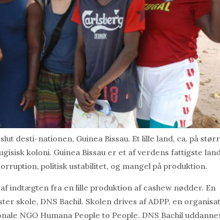
t desti-nationen, Guinea Bissau. Et lille land, ca. på stør
isisk koloni. Guinea Bissau er et af verdens fattigste lan
ruption, politisk ustabilitet, og mangel på produktion.
 af indtægten fra en lille produktion af cashew nødder. En
øster skole, DNS Bachil. Skolen drives af ADPP, en organisa
ionale NGO Humana People to People. DNS Bachil uddanne