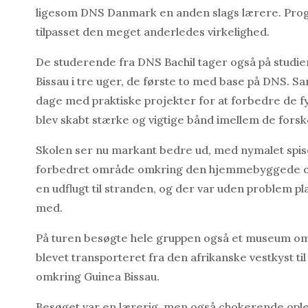
ligesom DNS Danmark en anden slags lærere. Pro
tilpasset den meget anderledes virkelighed.
De studerende fra DNS Bachil tager også på studiere
Bissau i tre uger, de første to med base på DNS. 
dage med praktiske projekter for at forbedre de f
blev skabt stærke og vigtige bånd imellem de for
Skolen ser nu markant bedre ud, med nymalet spise
forbedret område omkring den hjemmebyggede ovn s
en udflugt til stranden, og der var uden problem pl
med.
På turen besøgte hele gruppen også et museum om s
blevet transporteret fra den afrikanske vestkyst ti
omkring Guinea Bissau.
Besøget var en lærerig, men også chokerende ople