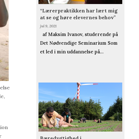
“Lærerpraktikken har lært mig
at se og høre elevernes behov”
jul 9, 2021
af Maksim Ivanov, studerende på
Det Nødvendige Seminarium Som
et led i min uddannelse på...
relse
de,
tion
r
Bæredygtighed i