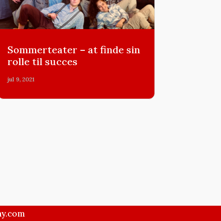
Sommerteater – at finde sin
rolle til succes
jul 9, 2021
ny.com