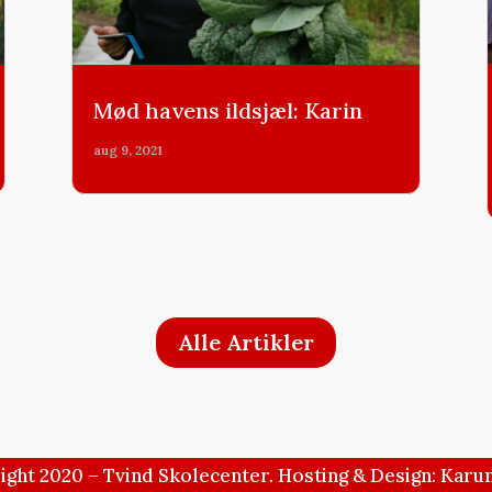
Mød havens ildsjæl: Karin
aug 9, 2021
Alle Artikler
ight 2020 – Tvind Skolecenter. Hosting & Design: Karu