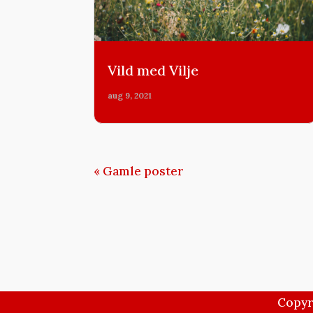
Vild med Vilje
aug 9, 2021
« Gamle poster
Copyr